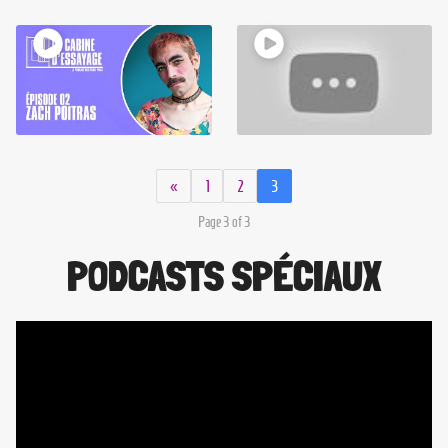
«
1
2
3
Page 3 of 3
PODCASTS SPÉCIAUX